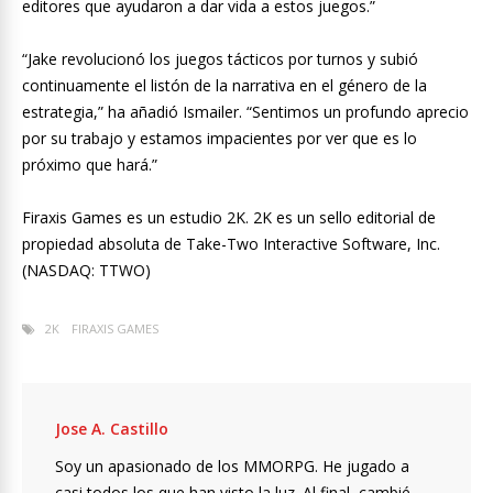
editores que ayudaron a dar vida a estos juegos.”
“Jake revolucionó los juegos tácticos por turnos y subió
continuamente el listón de la narrativa en el género de la
estrategia,” ha añadió Ismailer. “Sentimos un profundo aprecio
por su trabajo y estamos impacientes por ver que es lo
próximo que hará.”
Firaxis Games es un estudio 2K. 2K es un sello editorial de
propiedad absoluta de Take-Two Interactive Software, Inc.
(NASDAQ: TTWO)
2K
FIRAXIS GAMES
Jose A. Castillo
Soy un apasionado de los MMORPG. He jugado a
casi todos los que han visto la luz. Al final, cambié