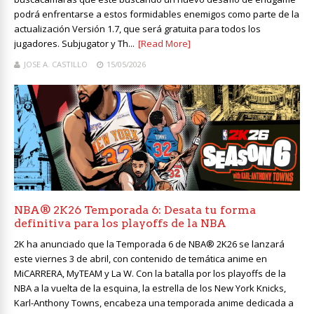
podrá enfrentarse a estos formidables enemigos como parte de la
actualización Versión 1.7, que será gratuita para todos los
jugadores. Subjugator y Th...
[Read More]
JOSE A. CASTILLO
15/05/2026
NBA® 2K26 Temporada 6: Desata tu forma
definitiva para los playoffs de la NBA
2K ha anunciado que la Temporada 6 de NBA® 2K26 se lanzará
este viernes 3 de abril, con contenido de temática anime en
MiCARRERA, MyTEAM y La W. Con la batalla por los playoffs de la
NBA a la vuelta de la esquina, la estrella de los New York Knicks,
Karl-Anthony Towns, encabeza una temporada anime dedicada a