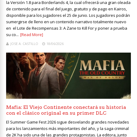
la Versión 1.8 para Borderlands 4, la cual ofrecerá una gran oleada
de contenido para el final del juego, gratuito y de pago en Kairos,
disponible para los jugadores el 25 de junio. Los jugadores podrán
sumergirse de lleno en un contenido narrativo totalmente nuevo
en el Lote de Recompensas 3: A Zane to Kill For y poner a prueba
su co...
[Read More]
JOSE A. CASTILLO
18/06/2026
Mafia: El Viejo Continente conectará su historia
con el clásico original en su primer DLC
El Summer Game Fest 2026 sigue desvelando grandes novedades
para los lanzamientos más importantes del año, y la saga criminal
de 2K ha sido una de las grandes protagonistas. La editora, junto