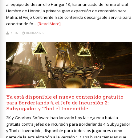
al equipo de desarrollo Hangar 13, ha anunciado de forma oficial
Hombre de Honor, la primera gran expansión de contenido para
Mafia: El Viejo Continente. Este contenido descargable servirá para
conectar de fo...
[Read More]
KIBA
06/06/2026
Ya está disponible el nuevo contenido gratuito
para Borderlands 4, el Jefe de Incursión 2:
Subyugador y Thol el Invencible
2K y Gearbox Software han lanzado hoy la segunda batalla
gratuita contra jefes de incursión para Borderlands 4, Subyugador
y Thol el Invencible, disponible para todos los jugadores como
parte de la actualización a la versión 1.7. Los buscacámaras que