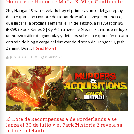
Hombre de Honor de Mafia: El Viejo Continente
2K y Hangar 13 han revelado hoy el primer avance del gameplay
de la expansión Hombre de Honor de Mafia: El Viejo Continente,
que llegará la próxima semana, el 14 de agosto, a PlayStation®5
(PS5®), Xbox Series X|S y PC a través de Steam. El anuncio incluye
un nuevo tráiler de gameplay y detalles sobre la expansión en una
entrada de blog a cargo del director de diseño de Hangar 13, Josh
Zammit. Dos ...
[Read More]
JOSE A. CASTILLO
05/08/2026
El Lote de Recompensas 4 de Borderlands 4 se
lanza el 30 de julio y el Pack Historia 2 revela su
primer adelanto