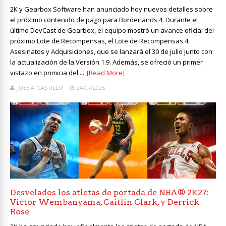
2K y Gearbox Software han anunciado hoy nuevos detalles sobre
el próximo contenido de pago para Borderlands 4. Durante el
último DevCast de Gearbox, el equipo mostró un avance oficial del
próximo Lote de Recompensas, el Lote de Recompensas 4:
Asesinatos y Adquisiciones, que se lanzará el 30 de julio junto con
la actualización de la Versión 1.9. Además, se ofreció un primer
vistazo en primicia del ...
[Read More]
JOSE A. CASTILLO
24/07/2026
Desvelados los atletas de portada de NBA® 2K27:
Victor Wembanyama, Caitlin Clark, y Derrick
Rose