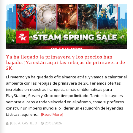
Ya ha llegado la primavera y los precios han
bajado. ¡Ya están aquí las rebajas de primavera de
2K!
El invierno ya ha quedado oficialmente atrás, y vamos a calentar el
ambiente con las rebajas de primavera de 2K. Tenemos ofertas
increíbles en nuestras franquicias más emblemáticas para
PlayStation, Steam y Xbox por tiempo limitado. Tanto si lo tuyo es
sembrar el caos a toda velocidad en el páramo, como si prefieres
construir un imperio mundial o liderar un escuadrón de leyendas
tácticas, aquí enc...
[Read More]
JOSE A. CASTILLO
20/03/2026