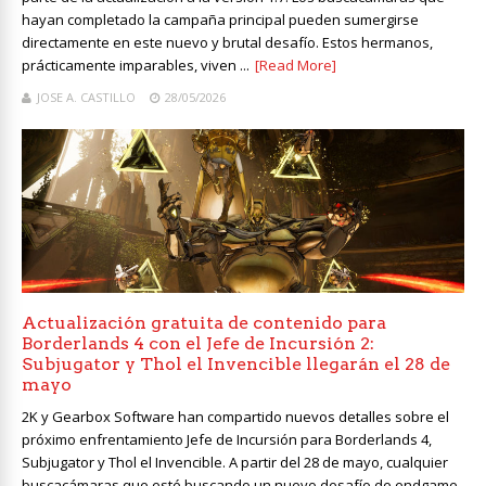
hayan completado la campaña principal pueden sumergirse
directamente en este nuevo y brutal desafío. Estos hermanos,
prácticamente imparables, viven ...
[Read More]
JOSE A. CASTILLO
28/05/2026
Actualización gratuita de contenido para
Borderlands 4 con el Jefe de Incursión 2:
Subjugator y Thol el Invencible llegarán el 28 de
mayo
2K y Gearbox Software han compartido nuevos detalles sobre el
próximo enfrentamiento Jefe de Incursión para Borderlands 4,
Subjugator y Thol el Invencible. A partir del 28 de mayo, cualquier
buscacámaras que esté buscando un nuevo desafío de endgame