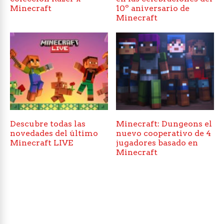
Minecraft
10º aniversario de
Minecraft
Descubre todas las
Minecraft: Dungeons el
novedades del último
nuevo cooperativo de 4
Minecraft LIVE
jugadores basado en
Minecraft