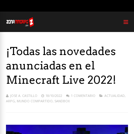
¡Todas las novedades
anunciadas en el
Minecraft Live 2022!
JOSE A. CASTILLO
18/10/2022
1 COMENTARIO
ACTUALIDAD
,
ARPG
,
MUNDO COMPARTIDO
,
SANDBOX