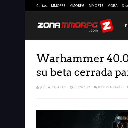
Cartas
MMOFPS
MMORPG
MMORTS
MOBA
Sho
P
Warhammer 40.00
su beta cerrada pa
JOSE A. CASTILLO
20/09/2022
0 COMENTARIOS