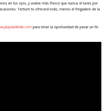
inos en los ojos, y vuelve más fresco que nunca; el lunes por
caciones. Tertium te ofrecerá todo, menos el fregadero de la
w.playdarktide.com
para tener la oportunidad de pasar un fin