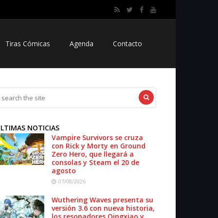
Tiras Cómicas
Agenda
Contacto
LTIMAS NOTICIAS
Vampire Survivors se cruza
con Rick y Morty en Ground
Zero Hero, que llegará a
consolas y Steam el 20 de
agosto
07/08/2026
Wuthering Waves presenta su
versión 3.6 con nueva historia,
los resonadores Qingxiao y