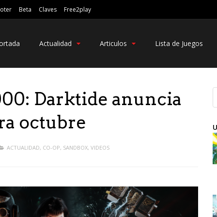
oter
Beta
Claves
Free2play
ortada
Actualidad
Articulos
Lista de Juegos
0: Darktide anuncia
ra octubre
U
ACTUALIDAD
,
CO-OP
,
SANDBOX
,
VIDEOS