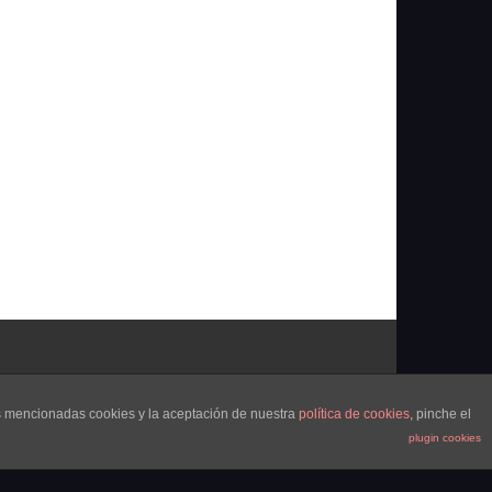
as mencionadas cookies y la aceptación de nuestra
política de cookies
, pinche el
plugin cookies
Portada
¿Quienes Somos?
Colabora
Contacto