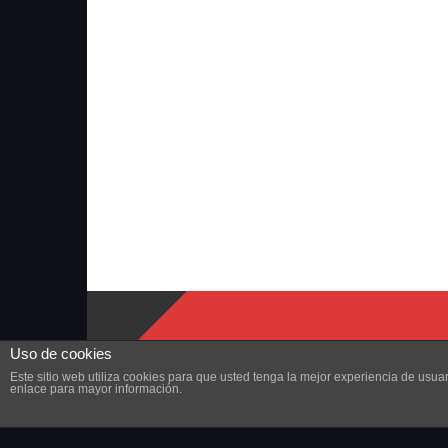
Uso de cookies
Este sitio web utiliza cookies para que usted tenga la mejor experiencia de us
enlace para mayor información.
Copyright © 2023 ZonaMMORPG.com. Todos los derechos r