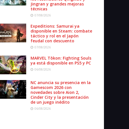
Jingran y grandes mejoras
técnicas
07/08/2026
Expeditions: Samurai ya
disponible en Steam: combate
táctico y rol en el Japón
feudal con descuento
07/08/2026
MARVEL Tōkon: Fighting Souls
ya está disponible en PS5 y PC
06/08/2026
NC anuncia su presencia en la
Gamescom 2026 con
novedades sobre Aion 2,
Cinder City y la presentación
de un juego inédito
06/08/2026