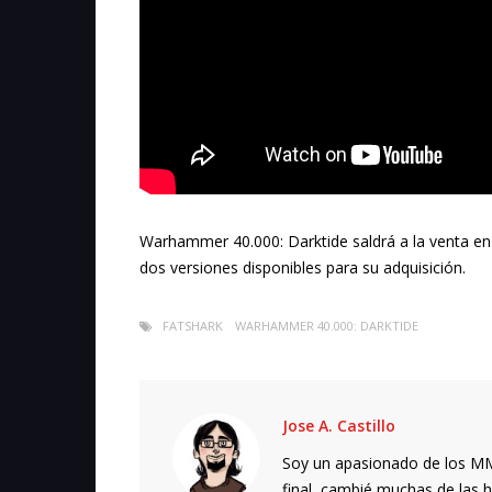
Warhammer 40.000: Darktide saldrá a la venta en
dos versiones disponibles para su adquisición.
FATSHARK
WARHAMMER 40.000: DARKTIDE
Jose A. Castillo
Soy un apasionado de los MMO
final, cambié muchas de las h