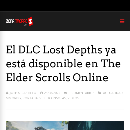
El DLC Lost Depths ya
está disponible en The
Elder Scrolls Online
JOSE A. CASTILLO
23/08/2022
0 COMENTARIOS
ACTUALIDAD
,
MMORPG
,
PORTADA
,
VIDEOCONSOLAS
,
VIDEOS