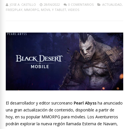
JOSE A. CASTILLO
28/06/2022
0 COMENTARIOS
ACTUALIDAD
,
FREE2PLAY
,
MMORPG
,
MÓVIL Y TABLET
,
VIDEOS
El desarrollador y editor surcoreano
Pearl Abyss
ha anunciado
una gran actualización de contenido, disponible a partir de
hoy, en su popular MMORPG para móviles. Los Aventureros
podrán explorar la nueva región llamada Estema de Navarn,