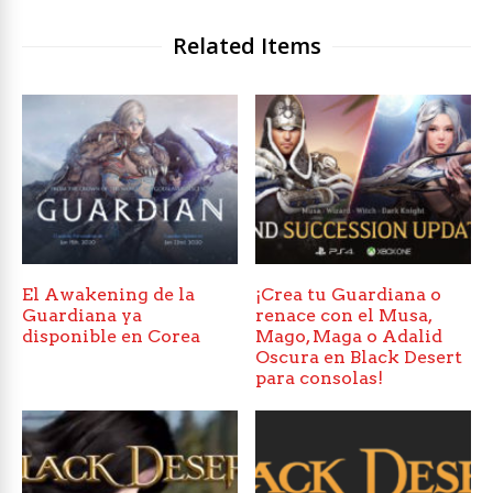
Related Items
El Awakening de la
¡Crea tu Guardiana o
Guardiana ya
renace con el Musa,
disponible en Corea
Mago, Maga o Adalid
Oscura en Black Desert
para consolas!