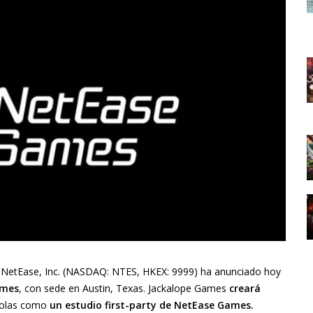
e NetEase, Inc. (NASDAQ: NTES, HKEX: 9999) ha anunciado hoy
ames
, con sede en Austin, Texas. Jackalope Games
creará
olas como
un estudio first-party de NetEase Games.