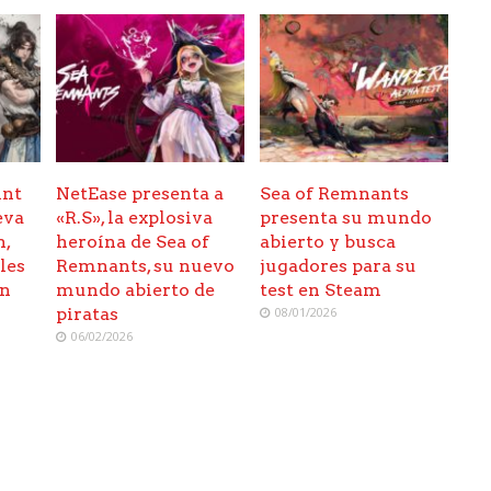
int
NetEase presenta a
Sea of Remnants
eva
«R.S», la explosiva
presenta su mundo
n,
heroína de Sea of
abierto y busca
les
Remnants, su nuevo
jugadores para su
un
mundo abierto de
test en Steam
piratas
08/01/2026
06/02/2026