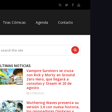
Tiras Cómicas
Agenda
Contacto
LTIMAS NOTICIAS
Vampire Survivors se cruza
con Rick y Morty en Ground
Zero Hero, que llegará a
consolas y Steam el 20 de
agosto
07/08/2026
Wuthering Waves presenta su
versión 3.6 con nueva historia,
los resonadores Qingxiao y