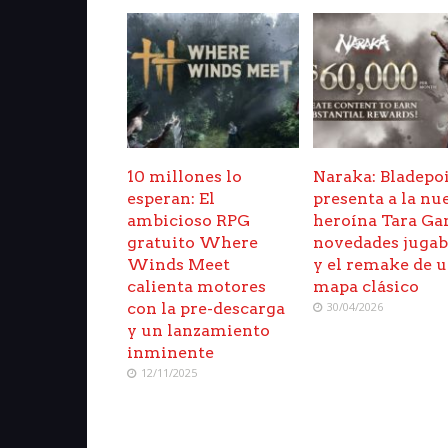
10 millones lo
Naraka: Bladepo
esperan: El
presenta a la nu
ambicioso RPG
heroína Tara Ga
gratuito Where
novedades jugab
Winds Meet
y el remake de 
calienta motores
mapa clásico
con la pre-descarga
30/04/2026
y un lanzamiento
inminente
12/11/2025