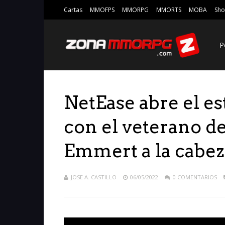
Cartas
MMOFPS
MMORPG
MMORTS
MOBA
Sho
P
NetEase abre el e
con el veterano d
Emmert a la cabez
JOSE A. CASTILLO
06/05/2022
0 COMENTARIOS