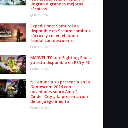
Jingran y grandes mejoras
técnicas
07/08/2026
Expeditions: Samurai ya
disponible en Steam: combate
táctico y rol en el Japón
feudal con descuento
07/08/2026
MARVEL Tōkon: Fighting Souls
ya está disponible en PS5 y PC
06/08/2026
NC anuncia su presencia en la
Gamescom 2026 con
novedades sobre Aion 2,
Cinder City y la presentación
de un juego inédito
06/08/2026