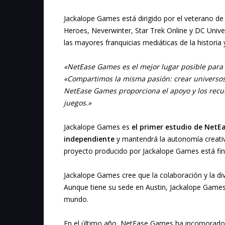
Jackalope Games está dirigido por el veterano de 
Heroes, Neverwinter, Star Trek Online y DC Unive
las mayores franquicias mediáticas de la histori
«NetEase Games es el mejor lugar posible para
«Compartimos la misma pasión: crear universos 
NetEase Games proporciona el apoyo y los recur
juegos.»
Jackalope Games es
el primer estudio de NetE
independiente
y mantendrá la autonomía creativa
proyecto producido por Jackalope Games está fi
Jackalope Games cree que la colaboración y la div
Aunque tiene su sede en Austin, Jackalope Games a
mundo.
En el último año, NetEase Games ha incorporado a