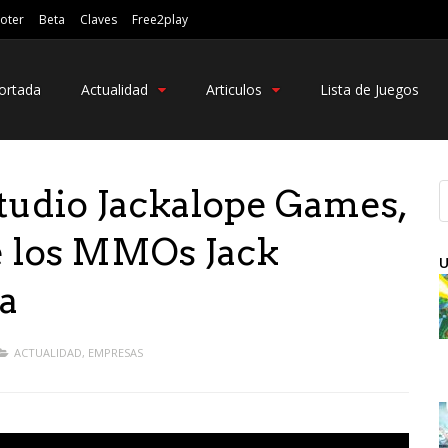
oter
Beta
Claves
Free2play
ortada
Actualidad
Articulos
Lista de Juegos
studio Jackalope Games,
e los MMOs Jack
U
a
ACTUALIDAD
,
EMPRESAS