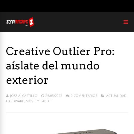
Creative Outlier Pro:
aíslate del mundo
exterior
JOSE A. CASTILLO
25/03/2022
0 COMENTARIOS
ACTUALIDAD
,
HARDWARE
,
MÓVIL Y TABLET