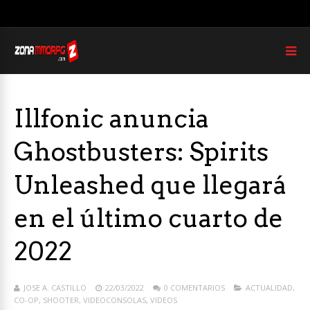
Illfonic anuncia
Ghostbusters: Spirits
Unleashed que llegará
en el último cuarto de
2022
JOSE A. CASTILLO
22/03/2022
0 COMENTARIOS
ACTUALIDAD
,
CO-OP
,
SHOOTER
,
VIDEOCONSOLAS
,
VIDEOS