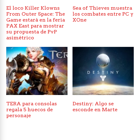
El loco Killer Klowns
Sea of Thieves muestra
From Outer Space: The
los combates entre PC y
Game estará en la feria
XOne
PAX East para mostrar
su propuesta de PvP
asimétrico
TERA para consolas
Destiny: Algo se
regala 5 huecos de
esconde en Marte
personaje