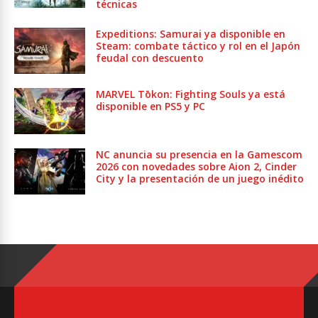
técnicas
Expeditions: Samurai ya disponible en
Steam: combate táctico y rol en el Japón
feudal con descuento
MARVEL Tōkon: Fighting Souls ya está
disponible en PS5 y PC
NC anuncia su presencia en la Gamescom
2026 con novedades sobre Aion 2, Cinder
City y la presentación de un juego inédito