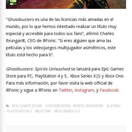
“
Ghostbusters
es una de las licencias más amadas en el
mundo, por lo que hemos intentado realizar un título muy
especial y accesible para todos sus fans”, afirmó Charles
Brungardt, CEO de IllFonic. “Si eres alguien que ama las
películas y los videojuegos multijugador asimétricos, este
título está hecho para ti”.
Ghostbusters: Spirits Unleashed
se lanzará para Epic Games
Store para PC, PlayStation 4 y 5, Xbox Series X|S y Xbox One.
Para más información, por favor visita la web official de
IllFonic y sigue a IllFonic en
Twitter
,
Instagram
, y
Facebook
.
EPIC GAMES STORE
GHOSTBUSTERS: SPIRITS UNLEASHED
ILLFONIC
PLAYSTATION 5
XBOX ONE
XBOX SERIES X|S