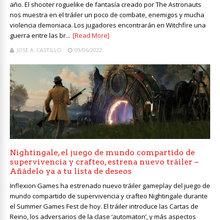
año. El shooter roguelike de fantasía creado por The Astronauts
nos muestra en el tráiler un poco de combate, enemigos y mucha
violencia demoniaca. Los jugadores encontrarán en Witchfire una
guerra entre las br...
[Read More]
JOSE A. CASTILLO
09/06/2022
Nightingale, el juego de mundo compartido de
supervivencia y crafteo, estrena nuevo tráiler –
Añádelo ya a tu lista de deseos
Inflexion Games ha estrenado nuevo tráiler gameplay del juego de
mundo compartido de supervivencia y crafteo Nightingale durante
el Summer Games Fest de hoy. El tráiler introduce las Cartas de
Reino, los adversarios de la clase ‘automaton’, y más aspectos