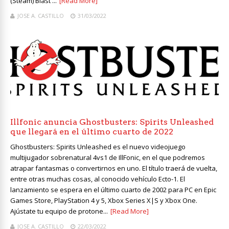
(Steam) Blast ...
[Read More]
JOSE A. CASTILLO
31/03/2022
Illfonic anuncia Ghostbusters: Spirits Unleashed
que llegará en el último cuarto de 2022
Ghostbusters: Spirits Unleashed es el nuevo videojuego
multijugador sobrenatural 4vs1 de IllFonic, en el que podremos
atrapar fantasmas o convertirnos en uno. El título traerá de vuelta,
entre otras muchas cosas, al conocido vehículo Ecto-1. El
lanzamiento se espera en el último cuarto de 2002 para PC en Epic
Games Store, PlayStation 4 y 5, Xbox Series X|S y Xbox One.
Ajústate tu equipo de protone...
[Read More]
JOSE A. CASTILLO
22/03/2022