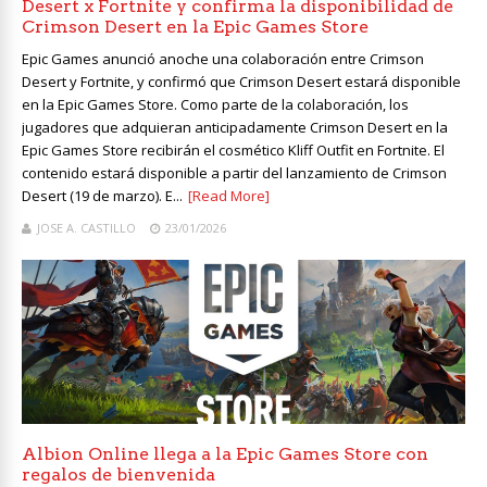
Desert x Fortnite y confirma la disponibilidad de
Crimson Desert en la Epic Games Store
Epic Games anunció anoche una colaboración entre Crimson
Desert y Fortnite, y confirmó que Crimson Desert estará disponible
en la Epic Games Store. Como parte de la colaboración, los
jugadores que adquieran anticipadamente Crimson Desert en la
Epic Games Store recibirán el cosmético Kliff Outfit en Fortnite. El
contenido estará disponible a partir del lanzamiento de Crimson
Desert (19 de marzo). E...
[Read More]
JOSE A. CASTILLO
23/01/2026
Albion Online llega a la Epic Games Store con
regalos de bienvenida