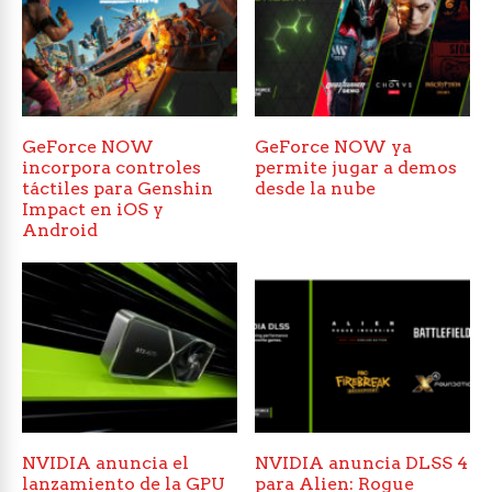
GeForce NOW
GeForce NOW ya
incorpora controles
permite jugar a demos
táctiles para Genshin
desde la nube
Impact en iOS y
Android
NVIDIA anuncia el
NVIDIA anuncia DLSS 4
lanzamiento de la GPU
para Alien: Rogue