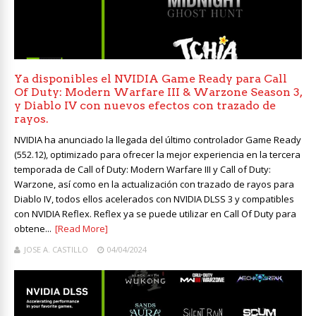
Ya disponibles el NVIDIA Game Ready para Call
Of Duty: Modern Warfare III & Warzone Season 3,
y Diablo IV con nuevos efectos con trazado de
rayos.
NVIDIA ha anunciado la llegada del último controlador Game Ready
(552.12), optimizado para ofrecer la mejor experiencia en la tercera
temporada de Call of Duty: Modern Warfare III y Call of Duty:
Warzone, así como en la actualización con trazado de rayos para
Diablo IV, todos ellos acelerados con NVIDIA DLSS 3 y compatibles
con NVIDIA Reflex. Reflex ya se puede utilizar en Call Of Duty para
obtene...
[Read More]
JOSE A. CASTILLO
04/04/2024