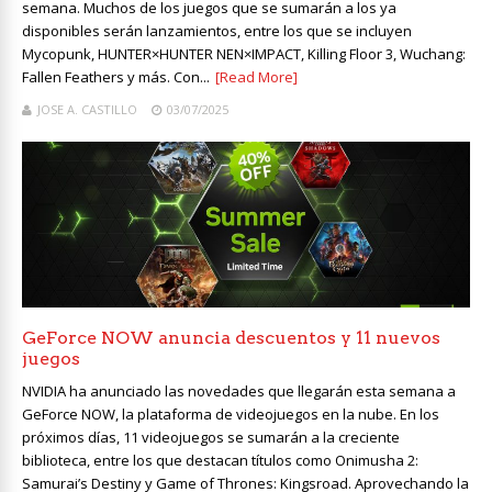
semana. Muchos de los juegos que se sumarán a los ya
disponibles serán lanzamientos, entre los que se incluyen
Mycopunk, HUNTER×HUNTER NEN×IMPACT, Killing Floor 3, Wuchang:
Fallen Feathers y más. Con...
[Read More]
JOSE A. CASTILLO
03/07/2025
GeForce NOW anuncia descuentos y 11 nuevos
juegos
NVIDIA ha anunciado las novedades que llegarán esta semana a
GeForce NOW, la plataforma de videojuegos en la nube. En los
próximos días, 11 videojuegos se sumarán a la creciente
biblioteca, entre los que destacan títulos como Onimusha 2:
Samurai’s Destiny y Game of Thrones: Kingsroad. Aprovechando la