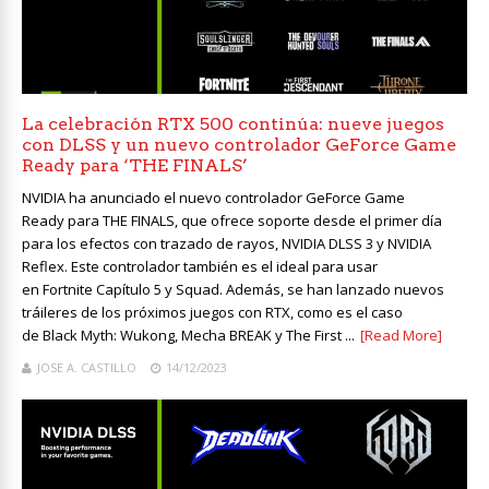
La celebración RTX 500 continúa: nueve juegos
con DLSS y un nuevo controlador GeForce Game
Ready para ‘THE FINALS’
NVIDIA ha anunciado el nuevo controlador GeForce Game
Ready para THE FINALS, que ofrece soporte desde el primer día
para los efectos con trazado de rayos, NVIDIA DLSS 3 y NVIDIA
Reflex. Este controlador también es el ideal para usar
en Fortnite Capítulo 5 y Squad. Además, se han lanzado nuevos
tráileres de los próximos juegos con RTX, como es el caso
de Black Myth: Wukong, Mecha BREAK y The First ...
[Read More]
JOSE A. CASTILLO
14/12/2023