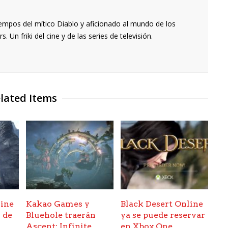
empos del mítico Diablo y aficionado al mundo de los
 Un friki del cine y de las series de televisión.
lated Items
line
Kakao Games y
Black Desert Online
 de
Bluehole traerán
ya se puede reservar
Ascent: Infinite
en Xbox One