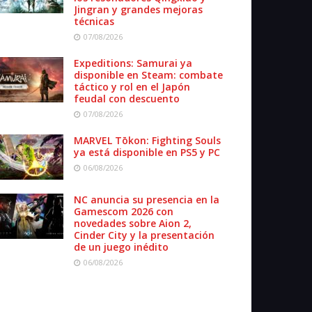
Jingran y grandes mejoras
técnicas
07/08/2026
Expeditions: Samurai ya
disponible en Steam: combate
táctico y rol en el Japón
feudal con descuento
07/08/2026
MARVEL Tōkon: Fighting Souls
ya está disponible en PS5 y PC
06/08/2026
NC anuncia su presencia en la
Gamescom 2026 con
novedades sobre Aion 2,
Cinder City y la presentación
de un juego inédito
06/08/2026