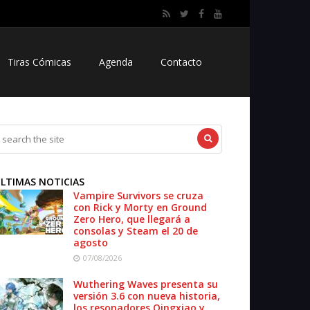
Tiras Cómicas
Agenda
Contacto
LTIMAS NOTICIAS
Vampire Survivors se cruza
con Rick y Morty en Ground
Zero Hero, que llegará a
consolas y Steam el 20 de
agosto
07/08/2026
Wuthering Waves presenta su
versión 3.6 con nueva historia,
los resonadores Qingxiao y