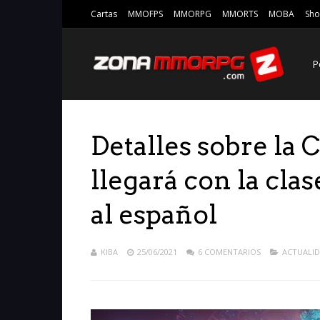
Cartas
MMOFPS
MMORPG
MMORTS
MOBA
Sho
P
Detalles sobre la
llegará con la clas
al español
KIBA
25/06/2021
6 COMENTARIOS
ACTUALI