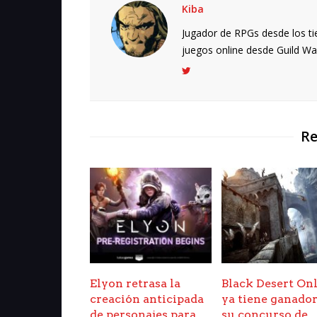
Kiba
Jugador de RPGs desde los ti
juegos online desde Guild Wars.
Re
Elyon retrasa la
Black Desert On
creación anticipada
ya tiene ganador
de personajes para
su concurso de