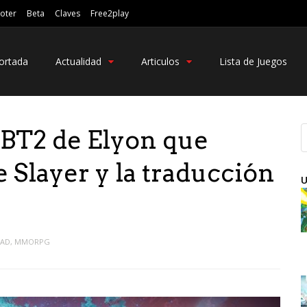
oter
Beta
Claves
Free2play
ortada
Actualidad
Articulos
Lista de Juegos
 CBT2 de Elyon que
e Slayer y la traducción
U
DAD
,
MMORPG