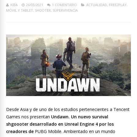
KIBA
26/03/2021
1 COMENTARIO
ACTUALIDAD
,
FREE2PLAY
,
MÓVIL Y TABLET
,
SHOOTER
,
SUPERVIVENCIA
Desde Asia y de uno de los estudios pertenecientes a
Tencent
Games nos presentan
Undawn. Un nuevo survival
shgoooter desarrollado en Unreal Engine 4 por los
creadores de
PUBG Mobile. Ambientado en un mundo