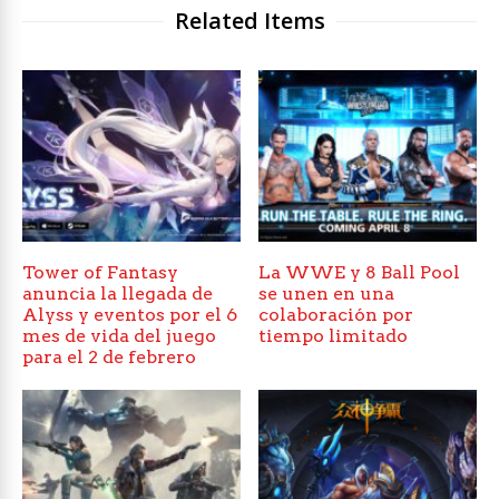
Related Items
Tower of Fantasy
La WWE y 8 Ball Pool
anuncia la llegada de
se unen en una
Alyss y eventos por el 6
colaboración por
mes de vida del juego
tiempo limitado
para el 2 de febrero