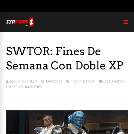
SWTOR: Fines De
Semana Con Doble XP
JOSE A. CASTILLO
13/03/2013
1 COMENTARIO
ACTUALIDAD
,
FREE2PLAY
,
IMÁGENES