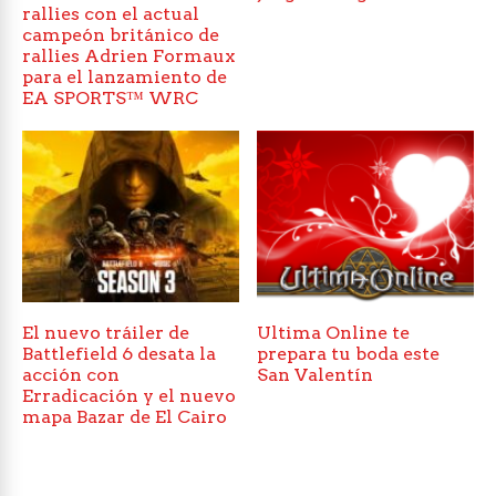
rallies con el actual
campeón británico de
rallies Adrien Formaux
para el lanzamiento de
EA SPORTS™ WRC
El nuevo tráiler de
Ultima Online te
Battlefield 6 desata la
prepara tu boda este
acción con
San Valentín
Erradicación y el nuevo
mapa Bazar de El Cairo