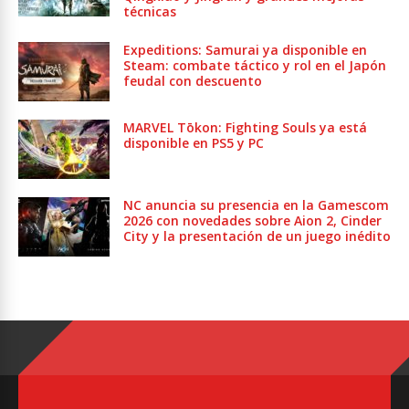
técnicas
Expeditions: Samurai ya disponible en
Steam: combate táctico y rol en el Japón
feudal con descuento
MARVEL Tōkon: Fighting Souls ya está
disponible en PS5 y PC
NC anuncia su presencia en la Gamescom
2026 con novedades sobre Aion 2, Cinder
City y la presentación de un juego inédito