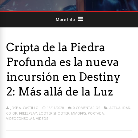
More Info
Cripta de la Piedra
Profunda es la nueva
incursión en Destiny
2: Más allá de la Luz
JOSE A. CASTILLO
18/11/2020
0 COMENTARIOS
ACTUALIDAD
,
CO-OP
,
FREE2PLAY
,
LOOTER SHOOTER
,
MMOFPS
,
PORTADA
,
VIDEOCONSOLAS
,
VIDEOS