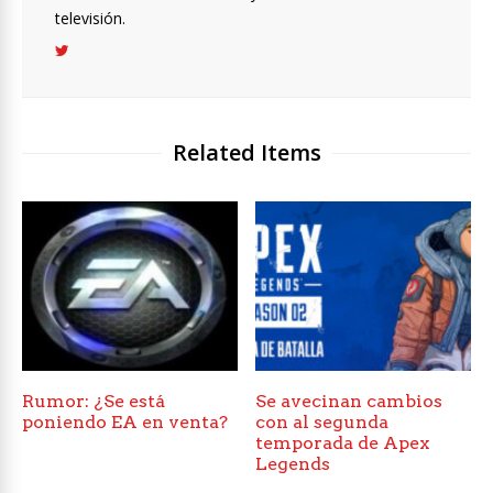
televisión.
Related Items
Rumor: ¿Se está
Se avecinan cambios
poniendo EA en venta?
con al segunda
temporada de Apex
Legends