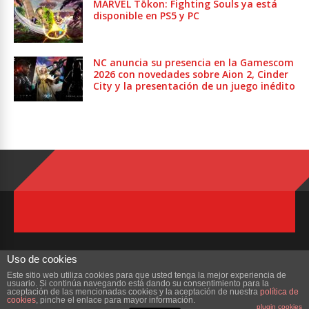
MARVEL Tōkon: Fighting Souls ya está
disponible en PS5 y PC
NC anuncia su presencia en la Gamescom
2026 con novedades sobre Aion 2, Cinder
City y la presentación de un juego inédito
Uso de cookies
Este sitio web utiliza cookies para que usted tenga la mejor experiencia de
usuario. Si continúa navegando está dando su consentimiento para la
Copyright © 2023 ZonaMMORPG.com. Todos los derechos reservados
aceptación de las mencionadas cookies y la aceptación de nuestra
política de
cookies
, pinche el enlace para mayor información.
plugin cookies