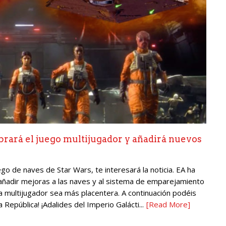
á el juego multijugador y añadirá nuevos
go de naves de Star Wars, te interesará la noticia. EA ha
ñadir mejoras a las naves y al sistema de emparejamiento
a multijugador sea más placentera. A continuación podéis
a República! ¡Adalides del Imperio Galácti...
[Read More]