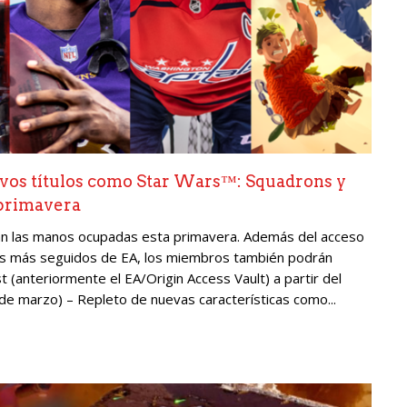
evos títulos como Star Wars™: Squadrons y
 primavera
án las manos ocupadas esta primavera. Además del acceso
gos más seguidos de EA, los miembros también podrán
st (anteriormente el EA/Origin Access Vault) a partir del
e marzo) – Repleto de nuevas características como...