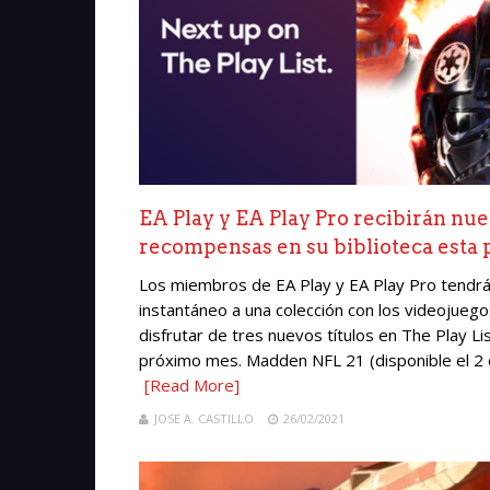
EA Play y EA Play Pro recibirán nu
recompensas en su biblioteca esta
Los miembros de EA Play y EA Play Pro tendr
instantáneo a una colección con los videojue
disfrutar de tres nuevos títulos en The Play Li
próximo mes. Madden NFL 21 (disponible el 2 d
[Read More]
JOSE A. CASTILLO
26/02/2021