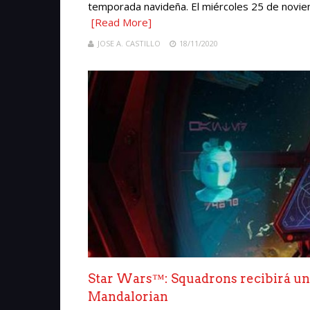
temporada navideña. El miércoles 25 de noviemb
[Read More]
JOSE A. CASTILLO
18/11/2020
Star Wars™: Squadrons recibirá una
Mandalorian