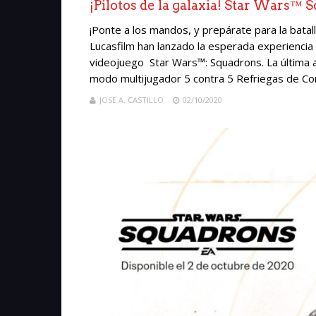
¡Pilotos de la galaxia! Star Wars™ 
¡Ponte a los mandos, y prepárate para la batall
Lucasfilm han lanzado la esperada experiencia
videojuego Star Wars™: Squadrons. La última a
modo multijugador 5 contra 5 Refriegas de Comba
JOSE A. CASTILLO
02/10/2020