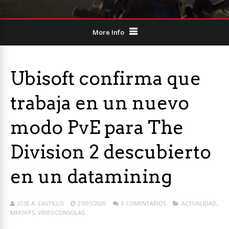
More Info
Ubisoft confirma que
trabaja en un nuevo
modo PvE para The
Division 2 descubierto
en un datamining
JOSE A. CASTILLO
27/05/2020
0 COMENTARIOS
ACTUALIDAD
,
MMOFPS
,
VIDEOCONSOLAS