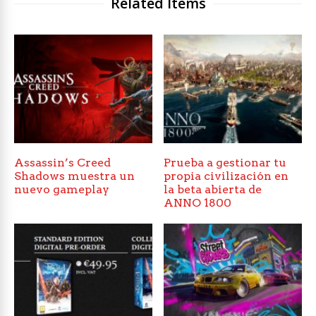
Related Items
Assassin’s Creed
Prueba a gestionar tu
Shadows muestra un
propia civilización en
nuevo gameplay
la beta abierta de
ANNO 1800