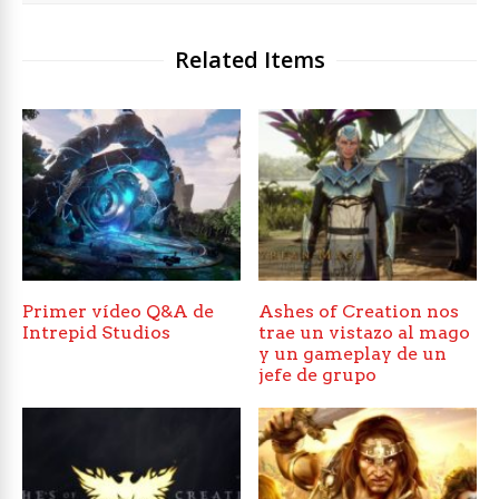
Related Items
Primer vídeo Q&A de
Ashes of Creation nos
Intrepid Studios
trae un vistazo al mago
y un gameplay de un
jefe de grupo