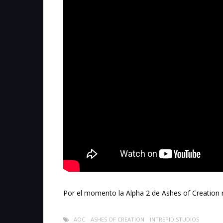
Por el momento la Alpha 2 de Ashes of Creation 
AOC
ASHES OF CREATION
INTREPID STUDIOS