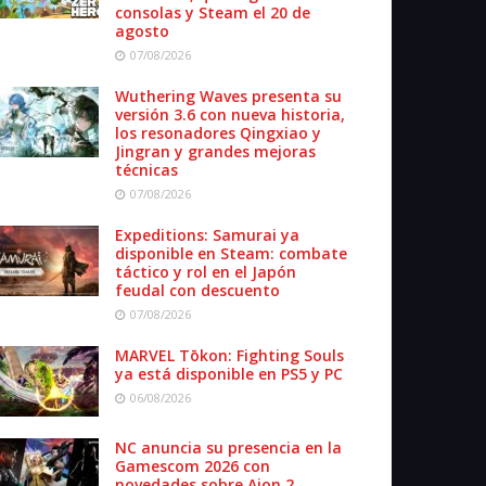
consolas y Steam el 20 de
agosto
07/08/2026
Wuthering Waves presenta su
versión 3.6 con nueva historia,
los resonadores Qingxiao y
Jingran y grandes mejoras
técnicas
07/08/2026
Expeditions: Samurai ya
disponible en Steam: combate
táctico y rol en el Japón
feudal con descuento
07/08/2026
MARVEL Tōkon: Fighting Souls
ya está disponible en PS5 y PC
06/08/2026
NC anuncia su presencia en la
Gamescom 2026 con
novedades sobre Aion 2,