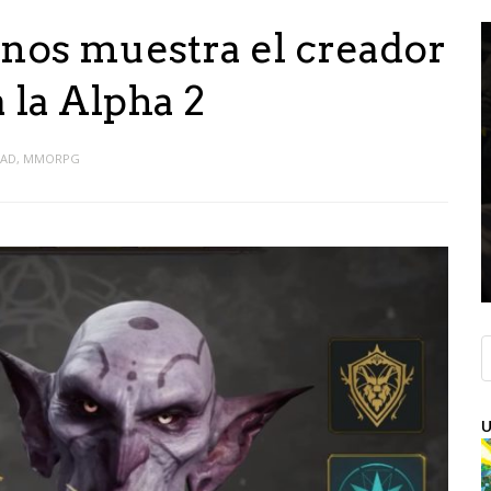
 nos muestra el creador
 la Alpha 2
DAD
,
MMORPG
U