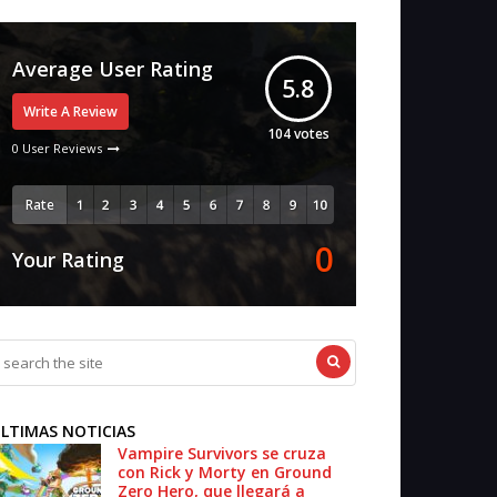
Average User Rating
5.8
Write A Review
104
votes
0 User Reviews
Rate
0
Your Rating
LTIMAS NOTICIAS
Vampire Survivors se cruza
con Rick y Morty en Ground
Zero Hero, que llegará a