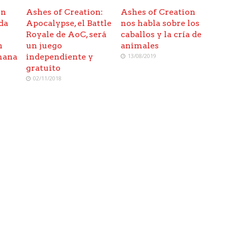
on
Ashes of Creation:
Ashes of Creation
da
Apocalypse, el Battle
nos habla sobre los
Royale de AoC, será
caballos y la cría de
n
un juego
animales
mana
independiente y
13/08/2019
gratuito
02/11/2018