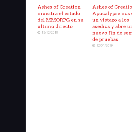
Ashes of Creation
Ashes of Creati
muestra el estado
Apocalypse nos 
del MMORPG en su
un vistazo a los
último directo
asedios y abre u
15/12/2018
nuevo fin de se
de pruebas
12/01/2019