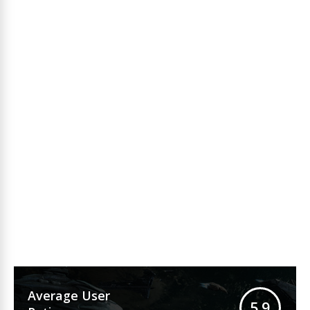
Average User
5.9