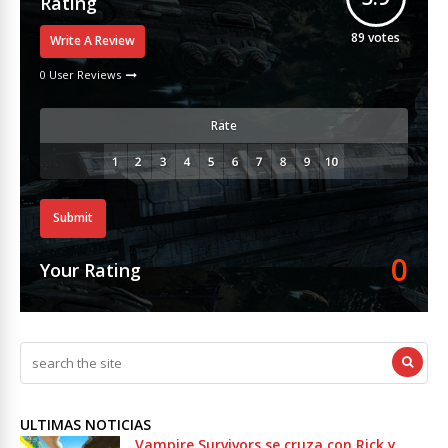
Rating
89
votes
Write A Review
0 User Reviews
Rate
Submit
0
Your Rating
ULTIMAS NOTICIAS
Vampire Survivors se cruza con Rick y