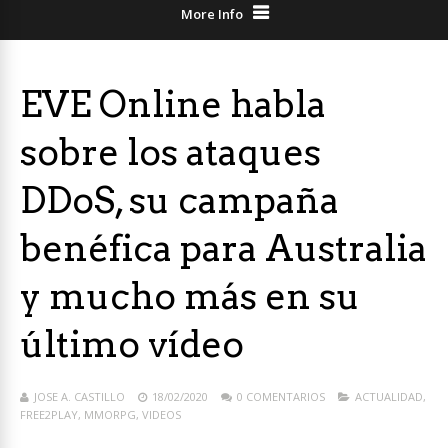
More Info
EVE Online habla
sobre los ataques
DDoS, su campaña
benéfica para Australia
y mucho más en su
último vídeo
JOSE A. CASTILLO
18/02/2020
0 COMENTARIOS
ACTUALIDAD
,
FREE2PLAY
,
MMORPG
,
VIDEOS