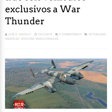
exclusivos a War
Thunder
JOSE A. CASTILLO
23/12/2019
0 COMENTARIOS
ACTUALIDAD
,
FREE2PLAY
,
SHOOTER
,
VIDEOCONSOLAS