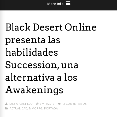
More Info
Black Desert Online
presenta las
habilidades
Succession, una
alternativa a los
Awakenings
JOSE A. CASTILLO
27/11/2019
13 COMENTARIOS
ACTUALIDAD
,
MMORPG
,
PORTADA