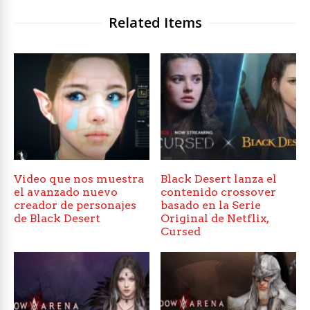
Related Items
Video que nos muestra
Black Desert lanza el
el avanzado nuevo
contenido crossover
creador de personajes
basado en la Serie
de Black Desert
Original de Netflix,
Cursed