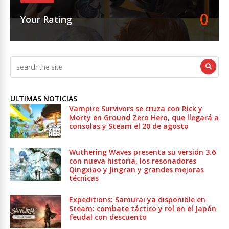
0
Your Rating
ULTIMAS NOTICIAS
Vampire Survivors se cruza con Rick y
Morty en Ground Zero Hero, que llegará a
consolas y Steam el 20 de agosto
Wuthering Waves presenta su versión 3.6
con nueva historia, los resonadores
Qingxiao y Jingran y grandes mejoras
técnicas
Expeditions: Samurai ya disponible en
Steam: combate táctico y rol en el Japón
feudal con descuento