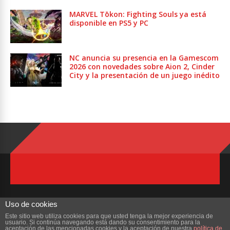
MARVEL Tōkon: Fighting Souls ya está
disponible en PS5 y PC
NC anuncia su presencia en la Gamescom
2026 con novedades sobre Aion 2, Cinder
City y la presentación de un juego inédito
Uso de cookies
Este sitio web utiliza cookies para que usted tenga la mejor experiencia de
usuario. Si continúa navegando está dando su consentimiento para la
Copyright © 2023 ZonaMMORPG.com. Todos los derechos reservados
aceptación de las mencionadas cookies y la aceptación de nuestra
política de