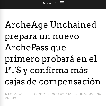
More Info
ArcheAge Unchained
prepara un nuevo
ArchePass que
primero probará en el
PTS y confirma más
cajas de compensación
JOSE A. CASTILLO
21/11/2019
4 COMENTARIOS
ACTUALIDAD
,
MMORPG