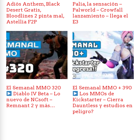
Adiós Anthem, Black
Palia, la sensación –
Desert Gratis,
Palworld – Crowfall
Bloodlines 2 pinta mal,
lanzamiento – llega el
Astellia F2P
E3
El Semanal MMO 320
El Semanal MMO + 390
Diablo IV Beta – Lo
Los MMOs de
nuevo de NCsoft –
Kickstarter – Cierra
Remnant 2 y más…
Dauntless y estudios en
peligro?