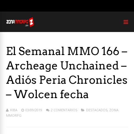
El Semanal MMO 166 –
Archeage Unchained –
Adiós Peria Chronicles
– Wolcen fecha
KIBA
03/09/2019
2 COMENTARIOS
DESTACADOS
,
ZONA
MMORPG