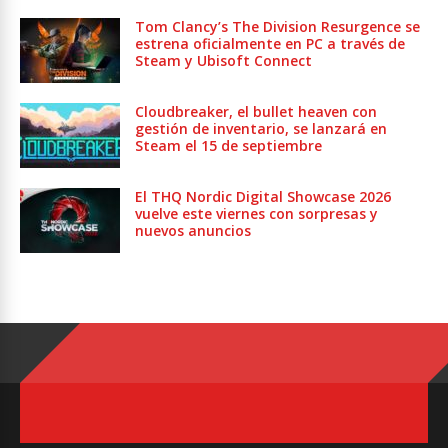
Tom Clancy’s The Division Resurgence se
estrena oficialmente en PC a través de
Steam y Ubisoft Connect
Cloudbreaker, el bullet heaven con
gestión de inventario, se lanzará en
Steam el 15 de septiembre
El THQ Nordic Digital Showcase 2026
vuelve este viernes con sorpresas y
nuevos anuncios