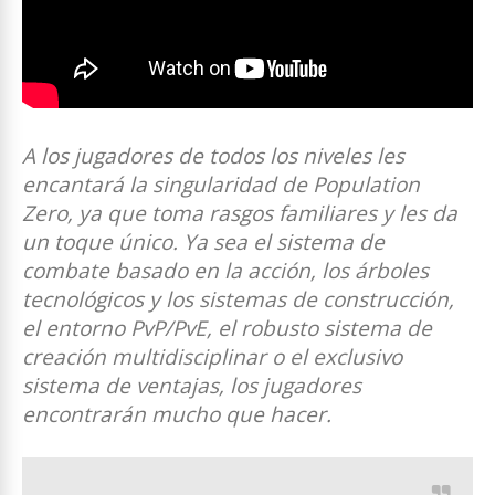
A los jugadores de todos los niveles les
encantará la singularidad de Population
Zero, ya que toma rasgos familiares y les da
un toque único. Ya sea el sistema de
combate basado en la acción, los árboles
tecnológicos y los sistemas de construcción,
el entorno PvP/PvE, el robusto sistema de
creación multidisciplinar o el exclusivo
sistema de ventajas, los jugadores
encontrarán mucho que hacer.