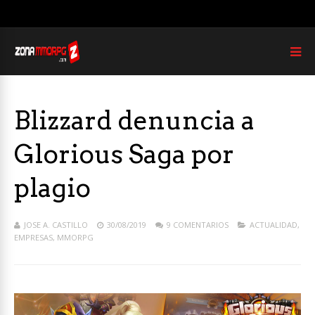
Blizzard denuncia a
Glorious Saga por
plagio
JOSE A. CASTILLO
30/08/2019
9 COMENTARIOS
ACTUALIDAD
,
EMPRESAS
,
MMORPG