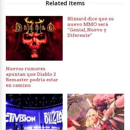
Related Items
Blizzard dice que su
nuevo MMO será
“Genial, Nuevo y
Diferente”
Nuevos rumores
apuntan que Diablo 2
Remaster podría estar
en camino