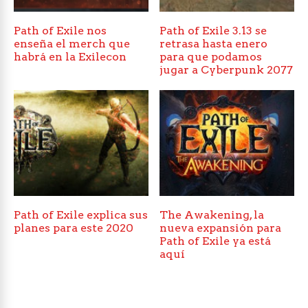
Path of Exile nos
Path of Exile 3.13 se
enseña el merch que
retrasa hasta enero
habrá en la Exilecon
para que podamos
jugar a Cyberpunk 2077
Path of Exile explica sus
The Awakening, la
planes para este 2020
nueva expansión para
Path of Exile ya está
aquí