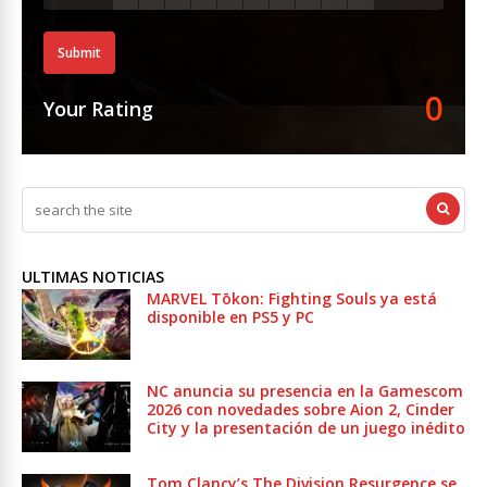
Submit
0
Your Rating
ULTIMAS NOTICIAS
MARVEL Tōkon: Fighting Souls ya está
disponible en PS5 y PC
NC anuncia su presencia en la Gamescom
2026 con novedades sobre Aion 2, Cinder
City y la presentación de un juego inédito
Tom Clancy’s The Division Resurgence se