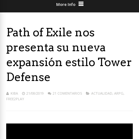
More Info
Path of Exile nos
presenta su nueva
expansión estilo Tower
Defense
KIBA
21/08/2019
21 COMENTARIOS
ACTUALIDAD
,
ARPG
,
FREE2PLAY