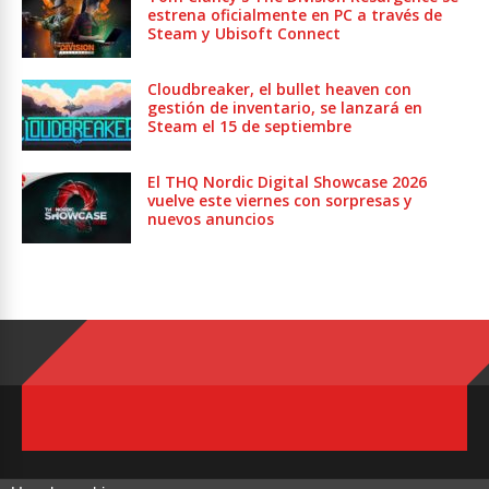
estrena oficialmente en PC a través de
Steam y Ubisoft Connect
Cloudbreaker, el bullet heaven con
gestión de inventario, se lanzará en
Steam el 15 de septiembre
El THQ Nordic Digital Showcase 2026
vuelve este viernes con sorpresas y
nuevos anuncios