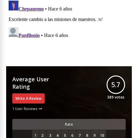
Average User
5.7
Rating
389
votes
Write A Review
1 User Reviews
Rate