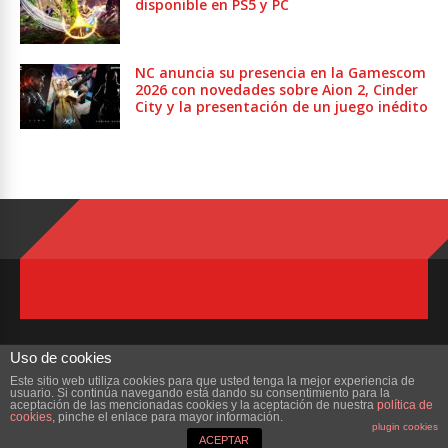
disponible en PS5 y PC
NC anuncia su presencia en la Gamescom
2026 con novedades sobre Aion 2, Cinder
City y la presentación de un juego inédito
Uso de cookies
Este sitio web utiliza cookies para que usted tenga la mejor experiencia de
usuario. Si continúa navegando está dando su consentimiento para la
Copyright © 2023 ZonaMMORPG.com. Todos los derechos reservados
aceptación de las mencionadas cookies y la aceptación de nuestra
política de
cookies
, pinche el enlace para mayor información.
plugin cookies
Portada
¿Quienes Somos?
Colabora
Contacto
ACEPTAR