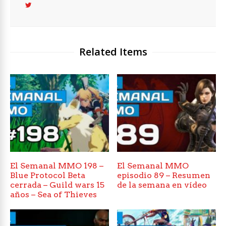
Related Items
El Semanal MMO 198 –
El Semanal MMO
Blue Protocol Beta
episodio 89 – Resumen
cerrada – Guild wars 15
de la semana en vídeo
años – Sea of Thieves