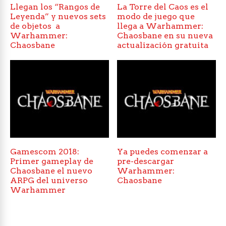
Llegan los “Rangos de
La Torre del Caos es el
Leyenda” y nuevos sets
modo de juego que
de objetos a
llega a Warhammer:
Warhammer:
Chaosbane en su nueva
Chaosbane
actualización gratuita
Gamescom 2018:
Ya puedes comenzar a
Primer gameplay de
pre-descargar
Chaosbane el nuevo
Warhammer:
ARPG del universo
Chaosbane
Warhammer