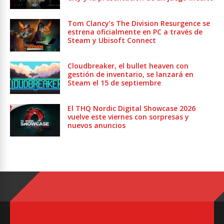
Tom Clancy’s The Division Resurgence se
estrena oficialmente en PC a través de
Steam y Ubisoft Connect
Cloudbreaker, el bullet heaven con
gestión de inventario, se lanzará en
Steam el 15 de septiembre
El THQ Nordic Digital Showcase 2026
vuelve este viernes con sorpresas y
nuevos anuncios