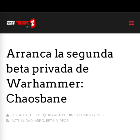
Arranca la segunda
beta privada de
Warhammer:
Chaosbane
JOSE A. CASTILLO
18/04/2019
10 COMENTARIOS
ACTUALIDAD
,
ARPG
,
BETA
,
VIDEOS