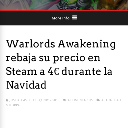
More Info
Warlords Awakening
rebaja su precio en
Steam a 4€ durante la
Navidad
JOSE A. CASTILLO
20/12/2018
4 COMENTARIOS
ACTUALIDAD
,
MMORPG