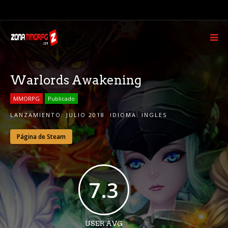
Warlords Awakening
MMORPG
Publicado
LANZAMIENTO:
JULIO 2018
IDIOMA:
INGLES
Página de Steam
7.3
USER AVG