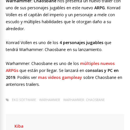
Warhammer: Chaosbane
nos presenta un nuevo tráiler con
uno de sus personajes jugables en este nuevo
ARPG
. Konrad
Vollen es el capitán del imperio y un personaje a mele con
escudo y múltiples habilidades que le otorgan daño a su
alrededor.
Konrad Vollen es uno de los
4 personajes jugables
que
tendrá Warhammer: Chaosbane en su lanzamiento.
Warhammer: Chaosbane es uno de los
múltiples nuevos
ARPGs
que están por llegar. Se lanzará en
consolas y PC en
2019
. Podéis ver
mas videos gampleay
sobre Chaosbane en
anteriores trailers.
EKO SOFTWARE
WARHAMMER
WARHAMMER: CHAOSBANE
Kiba