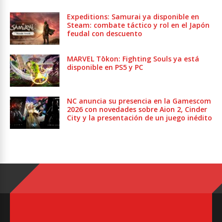
Expeditions: Samurai ya disponible en
Steam: combate táctico y rol en el Japón
feudal con descuento
MARVEL Tōkon: Fighting Souls ya está
disponible en PS5 y PC
NC anuncia su presencia en la Gamescom
2026 con novedades sobre Aion 2, Cinder
City y la presentación de un juego inédito