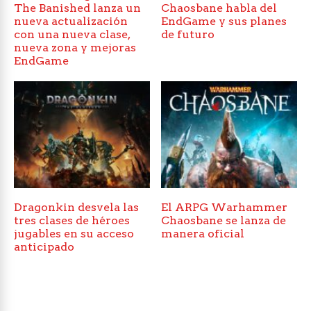
The Banished lanza un
Chaosbane habla del
nueva actualización
EndGame y sus planes
con una nueva clase,
de futuro
nueva zona y mejoras
EndGame
Dragonkin desvela las
El ARPG Warhammer
tres clases de héroes
Chaosbane se lanza de
jugables en su acceso
manera oficial
anticipado