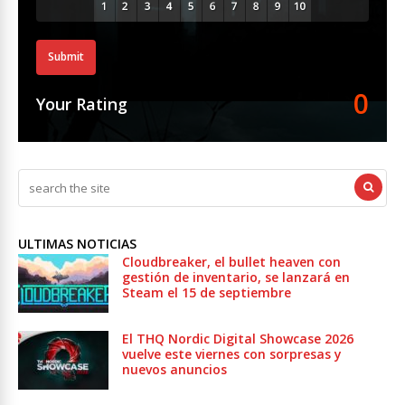
Submit
0
Your Rating
ULTIMAS NOTICIAS
Cloudbreaker, el bullet heaven con
gestión de inventario, se lanzará en
Steam el 15 de septiembre
El THQ Nordic Digital Showcase 2026
vuelve este viernes con sorpresas y
nuevos anuncios