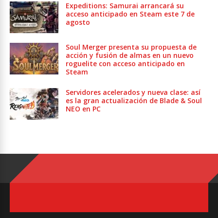
Expeditions: Samurai arrancará su
acceso anticipado en Steam este 7 de
agosto
Soul Merger presenta su propuesta de
acción y fusión de almas en un nuevo
roguelite con acceso anticipado en
Steam
Servidores acelerados y nueva clase: así
es la gran actualización de Blade & Soul
NEO en PC