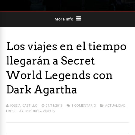
More Info
Los viajes en el tiempo
llegarán a Secret
World Legends con
Dark Agartha
JOSE A. CASTILLO
01/11/2018
1 COMENTARIO
ACTUALIDAD
,
FREE2PLAY
,
MMORPG
,
VIDEOS