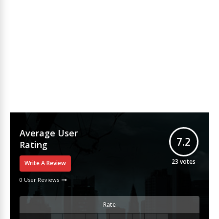
Average User
7.2
Rating
23
votes
Write A Review
0 User Reviews
Rate