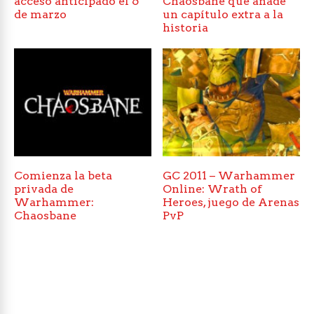
acceso anticipado el 6
Chaosbane que añade
de marzo
un capítulo extra a la
historia
Comienza la beta
GC 2011 – Warhammer
privada de
Online: Wrath of
Warhammer:
Heroes, juego de Arenas
Chaosbane
PvP