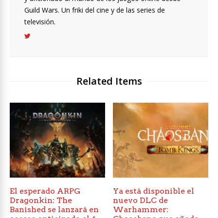
Guild Wars. Un friki del cine y de las series de
televisión.
Related Items
El esperado ARPG
Ya está disponible el
Dragonkin: The
nuevo DLC de
Banished se lanzará en
Warhammer: