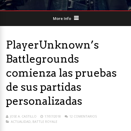
More Info
PlayerUnknown’s
Battlegrounds
comienza las pruebas
de sus partidas
personalizadas
JOSE A. CASTILLO
17/07/2018
12 COMENTARIOS
ACTUALIDAD
,
BATTLE ROYALE