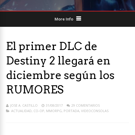
More Info
El primer DLC de
Destiny 2 llegará en
diciembre según los
RUMORES
JOSE A. CASTILLO
31/08/2017
29 COMENTARIOS
ACTUALIDAD
,
CO-OP
,
MMORPG
,
PORTADA
,
VIDEOCONSOLAS