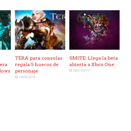
TERA para consolas
SMITE: Llega la beta
era
regala 5 huecos de
abierta a Xbox One
dows
personaje
08/07/2015
14/08/2018