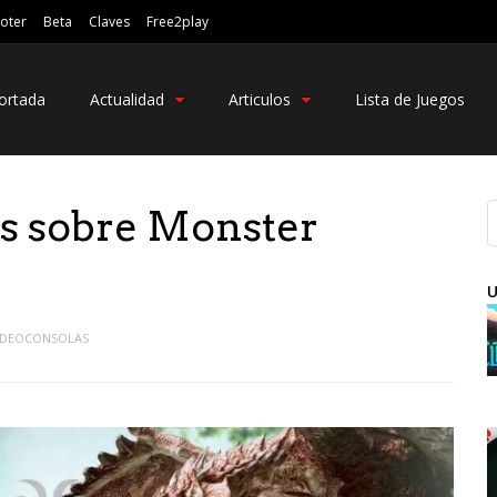
oter
Beta
Claves
Free2play
ortada
Actualidad
Articulos
Lista de Juegos
rs sobre Monster
U
IDEOCONSOLAS