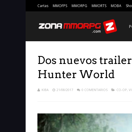
Cartas
MMOFPS
MMORPG
MMORTS
MOBA
Sho
P
Dos nuevos traile
Hunter World
KIBA
21/08/2017
0 COMENTARIOS
CO-OP
,
V