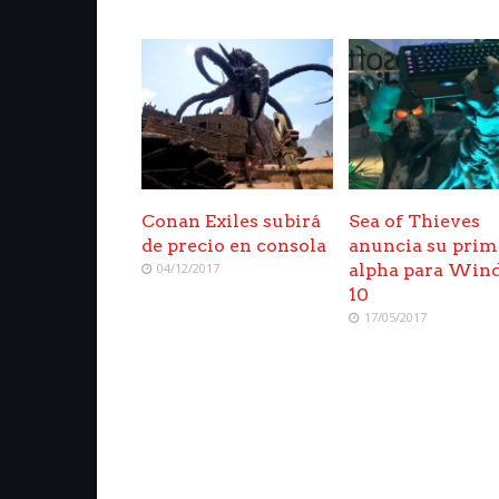
Conan Exiles subirá
Sea of Thieves
de precio en consola
anuncia su prim
04/12/2017
alpha para Win
10
17/05/2017