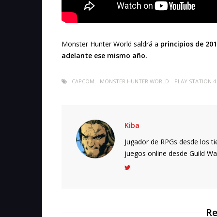
Monster Hunter World saldrá a
principios de 20
adelante ese mismo año.
CAPCOM
MONSTER HUNTER WORLD
PLAY STATION 4
Kiba
Jugador de RPGs desde los ti
juegos online desde Guild Wars.
Re