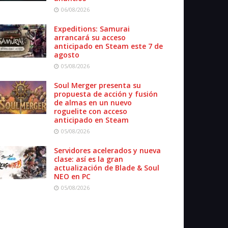
06/08/2026
Expeditions: Samurai
arrancará su acceso
anticipado en Steam este 7 de
agosto
05/08/2026
Soul Merger presenta su
propuesta de acción y fusión
de almas en un nuevo
roguelite con acceso
anticipado en Steam
05/08/2026
Servidores acelerados y nueva
clase: así es la gran
actualización de Blade & Soul
NEO en PC
05/08/2026