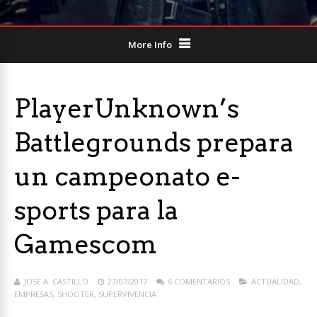
More Info
PlayerUnknown’s
Battlegrounds prepara
un campeonato e-
sports para la
Gamescom
JOSE A. CASTILLO
27/07/2017
6 COMENTARIOS
ACTUALIDAD
,
EMPRESAS
,
SHOOTER
,
SUPERVIVENCIA