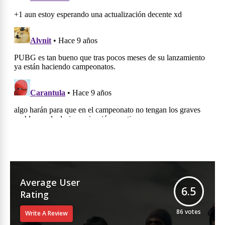
Average User
6.5
Rating
86
votes
Write A Review