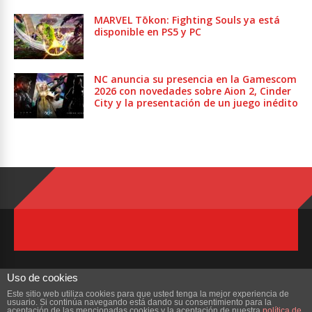
MARVEL Tōkon: Fighting Souls ya está
disponible en PS5 y PC
NC anuncia su presencia en la Gamescom
2026 con novedades sobre Aion 2, Cinder
City y la presentación de un juego inédito
Uso de cookies
Este sitio web utiliza cookies para que usted tenga la mejor experiencia de
usuario. Si continúa navegando está dando su consentimiento para la
Copyright © 2023 ZonaMMORPG.com. Todos los derechos reservados
aceptación de las mencionadas cookies y la aceptación de nuestra
política de