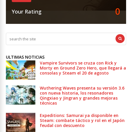
0
Your Rating
ULTIMAS NOTICIAS
Vampire Survivors se cruza con Rick y
Morty en Ground Zero Hero, que llegará a
consolas y Steam el 20 de agosto
Wuthering Waves presenta su versión 3.6
con nueva historia, los resonadores
Qingxiao y Jingran y grandes mejoras
técnicas
Expeditions: Samurai ya disponible en
Steam: combate táctico y rol en el Japón
feudal con descuento