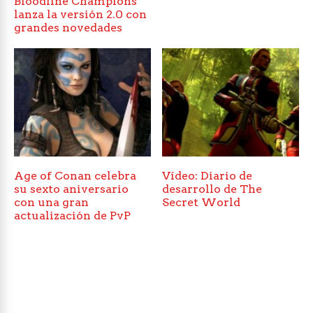
Bloodline Champions
lanza la versión 2.0 con
grandes novedades
Age of Conan celebra
Vídeo: Diario de
su sexto aniversario
desarrollo de The
con una gran
Secret World
actualización de PvP