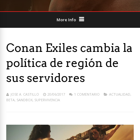
More Info
Conan Exiles cambia la
política de región de
sus servidores
JOSE A. CASTILLO
20/06/2017
1 COMENTARIO
ACTUALIDAD
,
BETA
,
SANDBOX
,
SUPERVIVENCIA