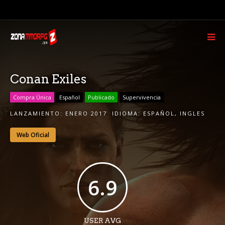
Conan Exiles
Compra Única
Español
Publicado
Supervivencia
LANZAMIENTO:
ENERO 2017
IDIOMA:
ESPAÑOL
,
INGLES
Web Oficial
6.9
USER AVG