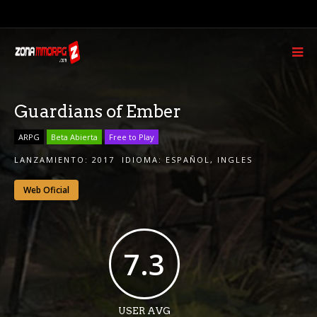
Guardians of Ember
ARPG
Beta Abierta
Free to Play
LANZAMIENTO:
2017
IDIOMA:
ESPAÑOL
,
INGLES
Web Oficial
7.3
USER AVG