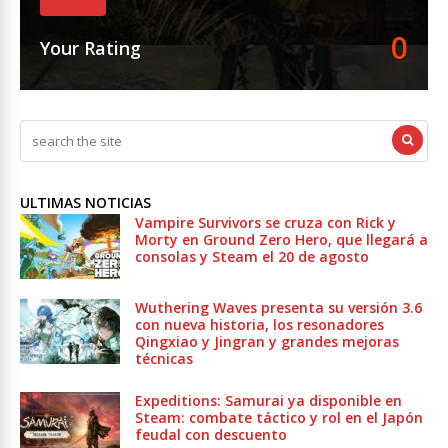
0
Your Rating
ULTIMAS NOTICIAS
Vampire Survivors se cruza con Rick y
Morty en Ground Zero Hero, que llegará a
consolas y Steam el 20 de agosto
Wuthering Waves presenta su versión 3.6
con nueva historia, los resonadores
Qingxiao y Jingran y grandes mejoras
técnicas
Expeditions: Samurai ya disponible en
Steam: combate táctico y rol en el Japón
feudal con descuento