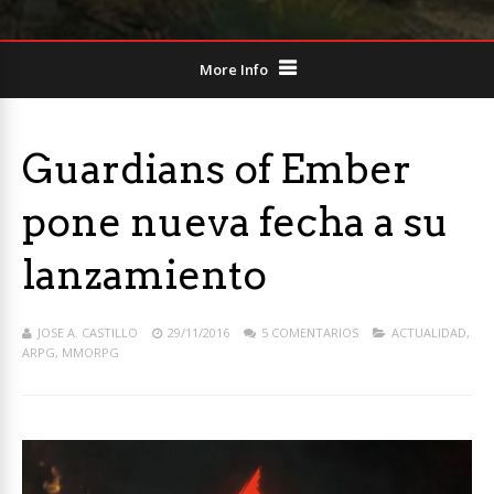
More Info
Guardians of Ember
pone nueva fecha a su
lanzamiento
JOSE A. CASTILLO
29/11/2016
5 COMENTARIOS
ACTUALIDAD
,
ARPG
,
MMORPG