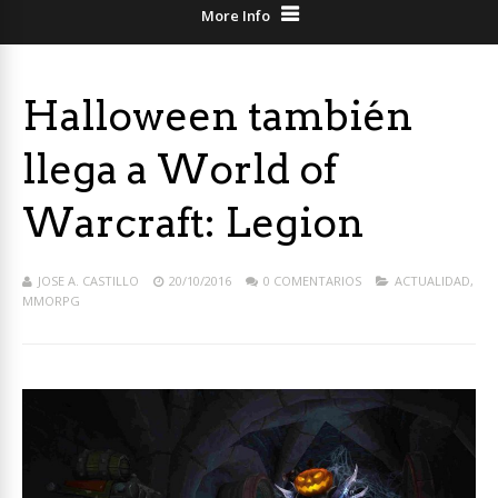
More Info
Halloween también
llega a World of
Warcraft: Legion
JOSE A. CASTILLO
20/10/2016
0 COMENTARIOS
ACTUALIDAD
,
MMORPG