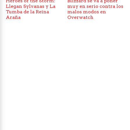
Heroes of the Storm:
Blizzard se va a poner
Llegan Sylvanas y La
muy en serio contra los
Tumba de la Reina
malos modos en
Araña
Overwatch