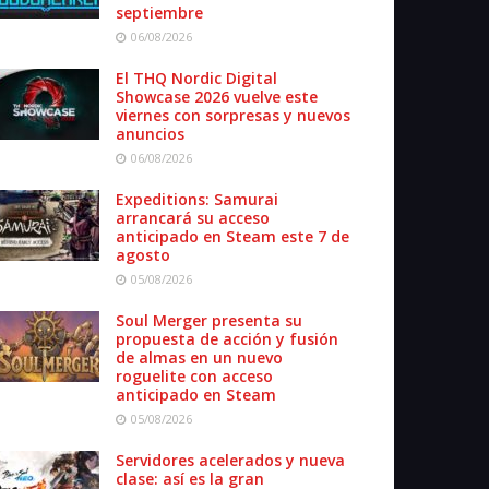
septiembre
06/08/2026
El THQ Nordic Digital
Showcase 2026 vuelve este
viernes con sorpresas y nuevos
anuncios
06/08/2026
Expeditions: Samurai
arrancará su acceso
anticipado en Steam este 7 de
agosto
05/08/2026
Soul Merger presenta su
propuesta de acción y fusión
de almas en un nuevo
roguelite con acceso
anticipado en Steam
05/08/2026
Servidores acelerados y nueva
clase: así es la gran