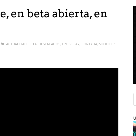
e, en beta abierta, en
ACTUALIDAD
,
BETA
,
DESTACADOS
,
FREE2PLAY
,
PORTADA
,
SHOOTER
U