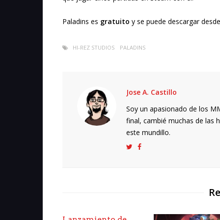
Paladins es
gratuito
y se puede descargar desd
HI-REZ STUDIOS
PALADINS
Jose A. Castillo
Soy un apasionado de los MMO
final, cambié muchas de las h
este mundillo.
Re
Lanzamiento de