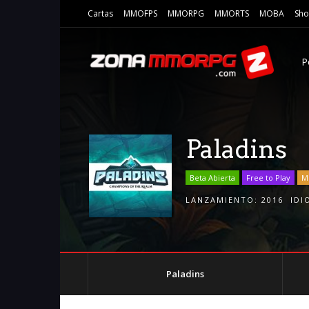
Cartas
MMOFPS
MMORPG
MMORTS
MOBA
Sho
P
Paladins
Beta Abierta
Free to Play
M
LANZAMIENTO:
2016
IDI
Paladins