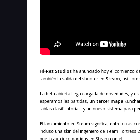
Hi-Rez Studios
ha anunciado hoy el comienzo de
también la salida del shooter en
Steam
, así com
La beta abierta llega cargada de novedades, y es
esperamos las partidas,
un tercer mapa
«Enchan
tablas clasificatorias, y un nuevo sistema para p
El lanzamiento en Steam significa, entre otras co
incluso una skin del ingeniero de Team Fortress 
que jugar cinco partidas en Steam con él.