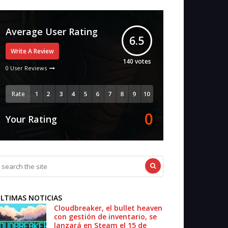
Average User Rating
6.5
Write A Review
140
votes
0 User Reviews
Rate
0
Your Rating
LTIMAS NOTICIAS
Cloudbreaker, el bullet heaven
con gestión de inventario, se
lanzará en Steam el 15 de