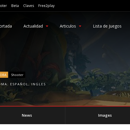
oter
Beta
Claves
Free2play
ortada
Actualidad
Articulos
Lista de Juegos
OBA
Shooter
OMA:
ESPAÑOL
,
INGLES
News
Images