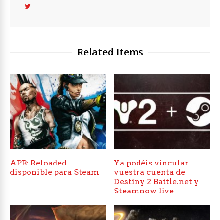
Related Items
APB: Reloaded
Ya podéis vincular
disponible para Steam
vuestra cuenta de
Destiny 2 Battle.net y
Steamnow live