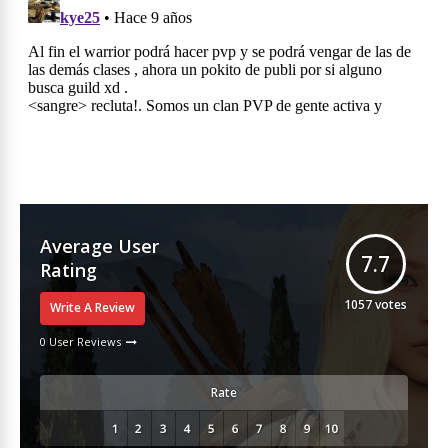
Average User
7.7
Rating
1057
votes
Write A Review
0 User Reviews
Rate