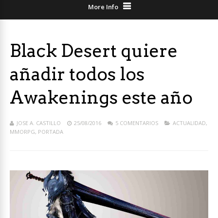
More Info
Black Desert quiere
añadir todos los
Awakenings este año
JOSE A. CASTILLO
25/08/2016
5 COMENTARIOS
ACTUALIDAD
,
MMORPG
,
PORTADA