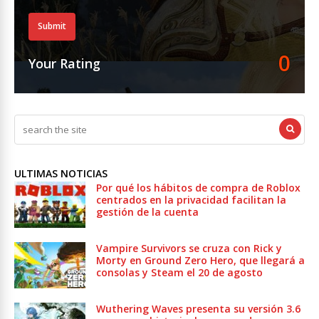
Submit
0
Your Rating
ULTIMAS NOTICIAS
Por qué los hábitos de compra de Roblox
centrados en la privacidad facilitan la
gestión de la cuenta
Vampire Survivors se cruza con Rick y
Morty en Ground Zero Hero, que llegará a
consolas y Steam el 20 de agosto
Wuthering Waves presenta su versión 3.6