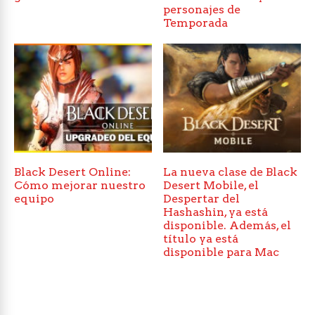
personajes de
Temporada
Black Desert Online:
La nueva clase de Black
Cómo mejorar nuestro
Desert Mobile, el
equipo
Despertar del
Hashashin, ya está
disponible. Además, el
título ya está
disponible para Mac