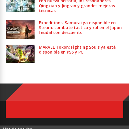
con nueva historia, los resonadores
Qingxiao y Jingran y grandes mejoras
técnicas
Expeditions: Samurai ya disponible en
Steam: combate táctico y rol en el Japón
feudal con descuento
MARVEL Tōkon: Fighting Souls ya está
disponible en PS5 y PC