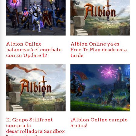
Albion Online
Albion Online ya es
balanceará el combate
Free To Play desde esta
con su Update 12
tarde
El Grupo Stillfront
¡Albion Online cumple
compra la
5 años!
desarrolladora Sandbox