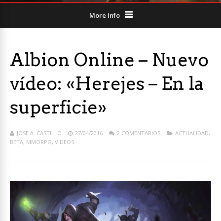
More Info
Albion Online – Nuevo
vídeo: «Herejes – En la
superficie»
JOSE A. CASTILLO
27/04/2016
2 COMENTARIOS
ACTUALIDAD
,
BETA
,
MMORPG
,
VIDEOS