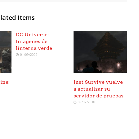
lated Items
DC Universe:
Imágenes de
linterna verde
01/09/2009
ine:
Just Survive vuelve
a
a actualizar su
servidor de pruebas
09/02/2018