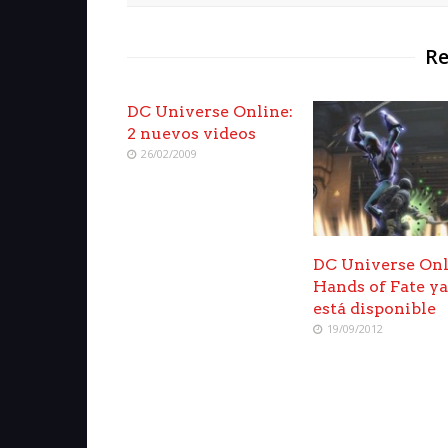
Re
DC Universe Online:
2 nuevos videos
26/02/2009
DC Universe Onl
Hands of Fate y
está disponible
19/09/2012