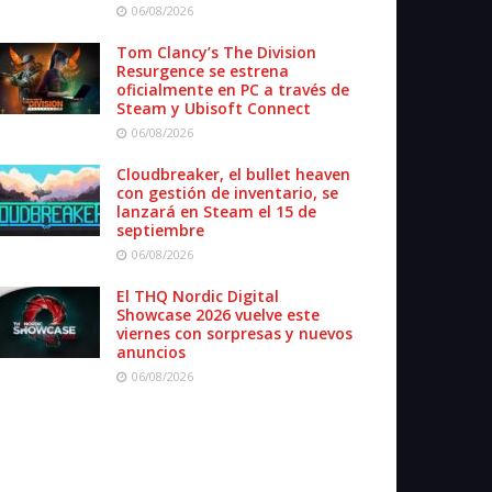
06/08/2026
Tom Clancy’s The Division
Resurgence se estrena
oficialmente en PC a través de
Steam y Ubisoft Connect
06/08/2026
Cloudbreaker, el bullet heaven
con gestión de inventario, se
lanzará en Steam el 15 de
septiembre
06/08/2026
El THQ Nordic Digital
Showcase 2026 vuelve este
viernes con sorpresas y nuevos
anuncios
06/08/2026