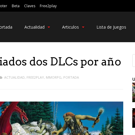
oter
Beta
Claves
Free2play
ortada
Actualidad
Articulos
Lista de Juegos
iados dos DLCs por año
ACTUALIDAD
,
FREE2PLAY
,
MMORPG
,
PORTADA
U