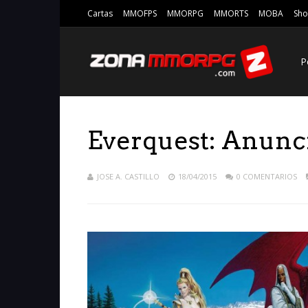
Cartas
MMOFPS
MMORPG
MMORTS
MOBA
Sho
P
Everquest: Anunc
JOSE A. CASTILLO
18/04/2015
0 COMENTARIOS