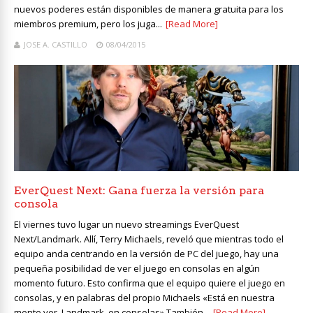
nuevos poderes están disponibles de manera gratuita para los
miembros premium, pero los juga...
[Read More]
JOSE A. CASTILLO
08/04/2015
EverQuest Next: Gana fuerza la versión para
consola
El viernes tuvo lugar un nuevo streamings EverQuest
Next/Landmark. Allí, Terry Michaels, reveló que mientras todo el
equipo anda centrando en la versión de PC del juego, hay una
pequeña posibilidad de ver el juego en consolas en algún
momento futuro. Esto confirma que el equipo quiere el juego en
consolas, y en palabras del propio Michaels «Está en nuestra
mente ver, Landmark, en consolas» También...
[Read More]