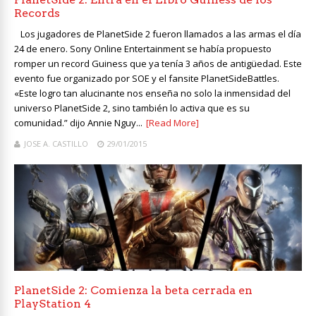
Records
Los jugadores de PlanetSide 2 fueron llamados a las armas el día
24 de enero. Sony Online Entertainment se había propuesto
romper un record Guiness que ya tenía 3 años de antigüedad. Este
evento fue organizado por SOE y el fansite PlanetSideBattles.
«Este logro tan alucinante nos enseña no solo la inmensidad del
universo PlanetSide 2, sino también lo activa que es su
comunidad.” dijo Annie Nguy...
[Read More]
JOSE A. CASTILLO
29/01/2015
PlanetSide 2: Comienza la beta cerrada en
PlayStation 4