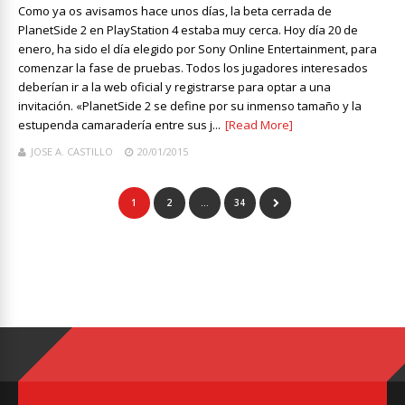
Como ya os avisamos hace unos días, la beta cerrada de
PlanetSide 2 en PlayStation 4 estaba muy cerca. Hoy día 20 de
enero, ha sido el día elegido por Sony Online Entertainment, para
comenzar la fase de pruebas. Todos los jugadores interesados
deberían ir a la web oficial y registrarse para optar a una
invitación. «PlanetSide 2 se define por su inmenso tamaño y la
estupenda camaradería entre sus j...
[Read More]
JOSE A. CASTILLO
20/01/2015
1
2
…
34