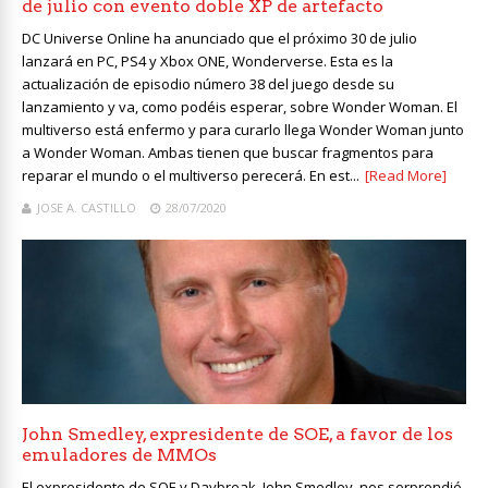
de julio con evento doble XP de artefacto
DC Universe Online ha anunciado que el próximo 30 de julio
lanzará en PC, PS4 y Xbox ONE, Wonderverse. Esta es la
actualización de episodio número 38 del juego desde su
lanzamiento y va, como podéis esperar, sobre Wonder Woman. El
multiverso está enfermo y para curarlo llega Wonder Woman junto
a Wonder Woman. Ambas tienen que buscar fragmentos para
reparar el mundo o el multiverso perecerá. En est...
[Read More]
JOSE A. CASTILLO
28/07/2020
John Smedley, expresidente de SOE, a favor de los
emuladores de MMOs
El expresidente de SOE y Daybreak, John Smedley, nos sorprendió