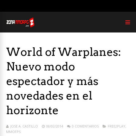
World of Warplanes:
Nuevo modo
espectador y más
novedades en el
horizonte
JOSE A. CASTILLO
08/02/2014
0 COMENTARIOS
FREE2PLAY
,
MMOFPS