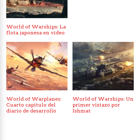
World of Warships: La
flota japonesa en vídeo
World of Warplanes:
World of Warships: Un
Cuarto capitulo del
primer vistazo por
diario de desarrollo
Ishmat