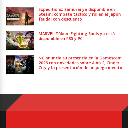
Expeditions: Samurai ya disponible en
Steam: combate táctico y rol en el Japón
feudal con descuento
MARVEL Tōkon: Fighting Souls ya está
disponible en PS5 y PC
NC anuncia su presencia en la Gamescom
2026 con novedades sobre Aion 2, Cinder
City y la presentación de un juego inédito