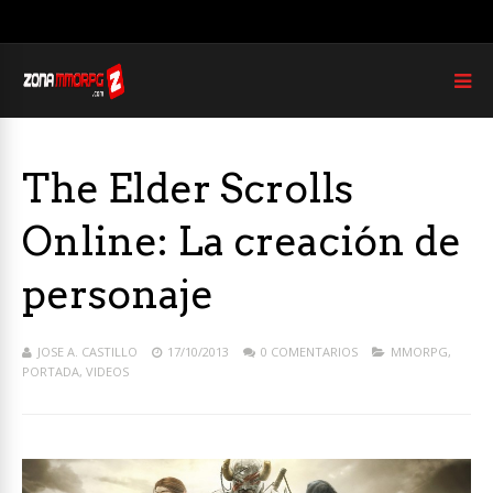
The Elder Scrolls
Online: La creación de
personaje
JOSE A. CASTILLO
17/10/2013
0 COMENTARIOS
MMORPG
,
PORTADA
,
VIDEOS