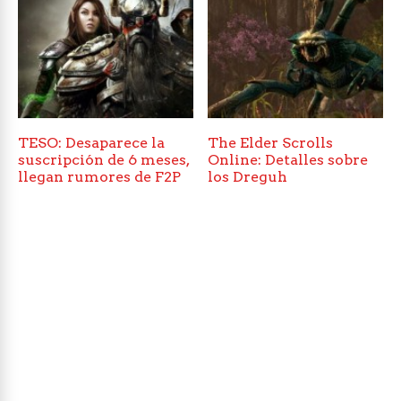
TESO: Desaparece la
The Elder Scrolls
suscripción de 6 meses,
Online: Detalles sobre
llegan rumores de F2P
los Dreguh