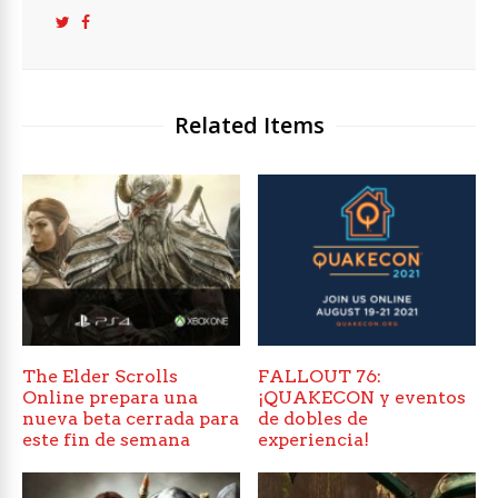
Related Items
The Elder Scrolls
FALLOUT 76:
Online prepara una
¡QUAKECON y eventos
nueva beta cerrada para
de dobles de
este fin de semana
experiencia!